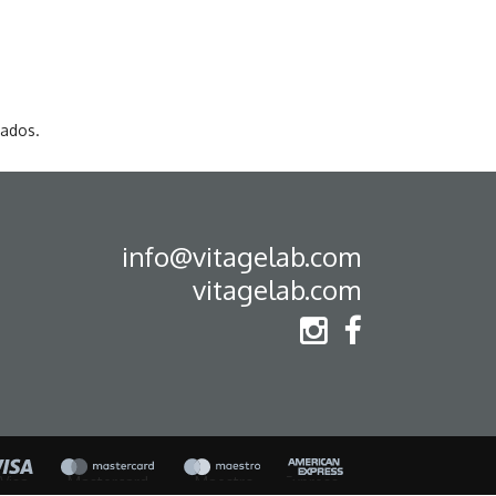
vados.
info@vitagelab.com
vitagelab.com
Visa
Mastercard
Maestro
American Express