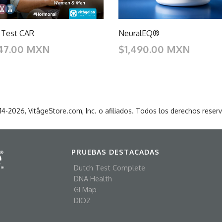
 Test CAR
NeuralEQ®
47.00 MXN
$1,490.00 MXN
4-2026, VitâgeStore.com, Inc. o afiliados. Todos los derechos reser
PRUEBAS DESTACADAS
Dutch Test Complete
DNA Health
GI Map
DIO2