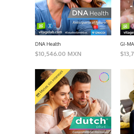
DNA Health
GI-MAP
$10,546.00 MXN
$13,
Meses sin intereses