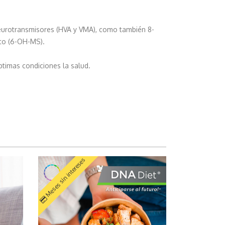
neurotransmisores (HVA y VMA), como también 8-
ato (6-OH-MS).
timas condiciones la salud.
Meses sin intereses