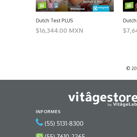
Dutch
Dutch Test PLUS
$7,6
$16,344.00 MXN
© 201
INFORMES
(55) 5131-8300
(55) 7610-2265