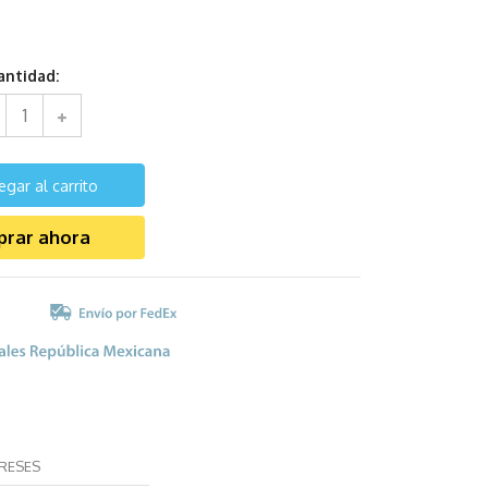
antidad:
egar al carrito
rar ahora
ERESES