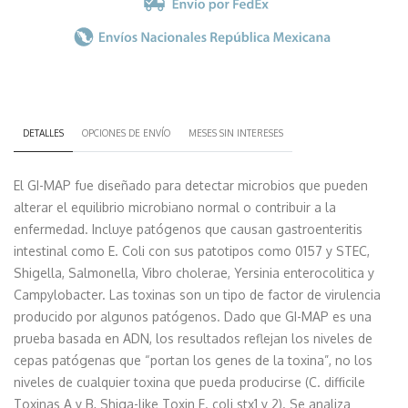
DETALLES
OPCIONES DE ENVÍO
MESES SIN INTERESES
El GI-MAP fue diseñado para detectar microbios que pueden
alterar el equilibrio microbiano normal o contribuir a la
enfermedad. Incluye patógenos que causan gastroenteritis
intestinal como E. Coli con sus patotipos como 0157 y STEC,
Shigella, Salmonella, Vibro cholerae, Yersinia enterocolitica y
Campylobacter. Las toxinas son un tipo de factor de virulencia
producido por algunos patógenos. Dado que GI-MAP es una
prueba basada en ADN, los resultados reflejan los niveles de
cepas patógenas que “portan los genes de la toxina”, no los
niveles de cualquier toxina que pueda producirse (C. difficile
Toxinas A y B, Shiga-like Toxin E. coli stx1 y 2). Se analiza