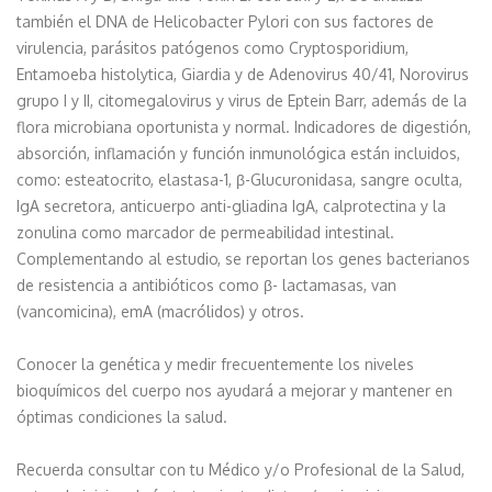
también el DNA de Helicobacter Pylori con sus factores de
virulencia, parásitos patógenos como Cryptosporidium,
Entamoeba histolytica, Giardia y de Adenovirus 40/41, Norovirus
grupo I y II, citomegalovirus y virus de Eptein Barr, además de la
flora microbiana oportunista y normal. Indicadores de digestión,
absorción, inflamación y función inmunológica están incluidos,
como: esteatocrito, elastasa-1, β-Glucuronidasa, sangre oculta,
IgA secretora, anticuerpo anti-gliadina IgA, calprotectina y la
zonulina como marcador de permeabilidad intestinal.
Complementando al estudio, se reportan los genes bacterianos
de resistencia a antibióticos como β- lactamasas, van
(vancomicina), emA (macrólidos) y otros.
Conocer la genética y medir frecuentemente los niveles
bioquímicos del cuerpo nos ayudará a mejorar y mantener en
óptimas condiciones la salud.
Recuerda consultar con tu Médico y/o Profesional de la Salud,