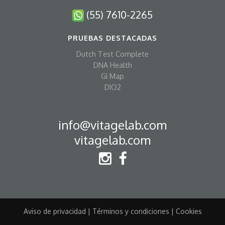
(55) 7610-2265
PRUEBAS DESTACADAS
Dutch Test Complete
DNA Health
GI Map
DIO2
info@vitagelab.com
vitagelab.com
Aviso de privacidad
|
Términos y condiciones
|
Cookies