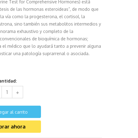
Urine Test for Comprehensive Hormones) está
íntesis de las hormonas esteroideas”, de modo que
la vía como la progesterona, el cortisol, la
 estrona, sino también sus metabolitos intermedios y
panorama exhaustivo y completo de la
 convencionales de bioquímica de hormonas;
a el médico que lo ayudará tanto a prevenir alguna
sticar una patología suprarrenal o asociada.
antidad:
egar al carrito
rar ahora