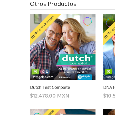
Otros Productos
Meses sin intereses
Meses s
Dutch Test Complete
DNA H
$12,478.00 MXN
$10,