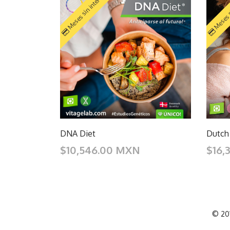
Meses sin intereses
Meses s
DNA Diet
Dutch
$10,546.00 MXN
$16,
© 201