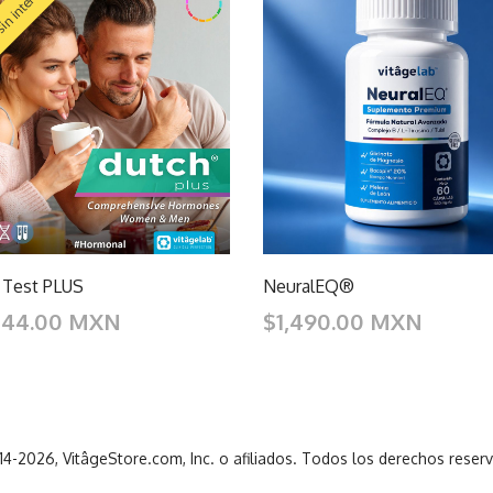
in intereses
 Test PLUS
NeuralEQ®
344.00 MXN
$1,490.00 MXN
4-2026, VitâgeStore.com, Inc. o afiliados. Todos los derechos reser