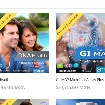
in intereses
Meses sin intereses
ealth
GI-MAP Microbial Assay Plus
546.00 MXN
$13,715.00 MXN