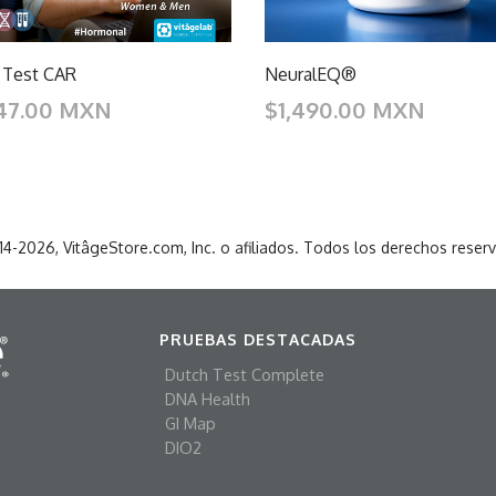
 Test CAR
NeuralEQ®
47.00 MXN
$1,490.00 MXN
4-2026, VitâgeStore.com, Inc. o afiliados. Todos los derechos reser
PRUEBAS DESTACADAS
Dutch Test Complete
DNA Health
GI Map
DIO2