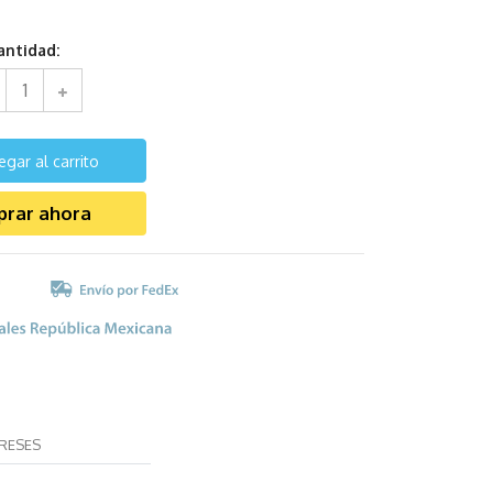
antidad:
egar al carrito
rar ahora
ERESES