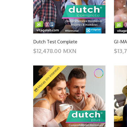
Dutch Test Complete
GI-MAP
$12,478.00 MXN
$13,
Meses sin intereses