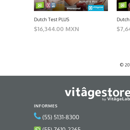
Dutch
Dutch Test PLUS
$7,6
$16,344.00 MXN
© 201
INFORMES
(55) 5131-8300
(55) 7610-2265